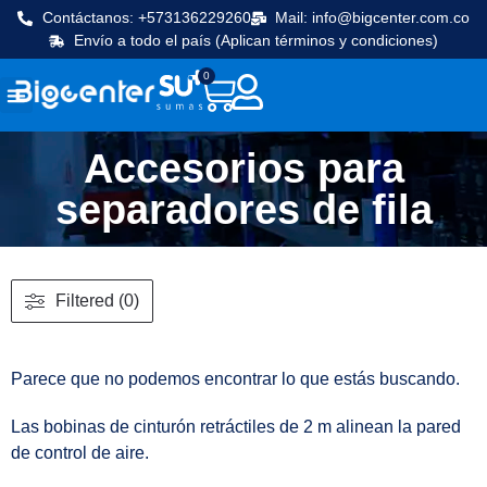
Contáctanos: +573136229260
Mail: info@bigcenter.com.co
Envío a todo el país (Aplican términos y condiciones)
0
Seguridad y vigilancia
Línea Cafetera
Máquinas de frio
Equipos de cocina
Accesorios para
separadores de fila
Filtered (0)
Parece que no podemos encontrar lo que estás buscando.
Las bobinas de cinturón retráctiles de 2 m alinean la pared
de control de aire.