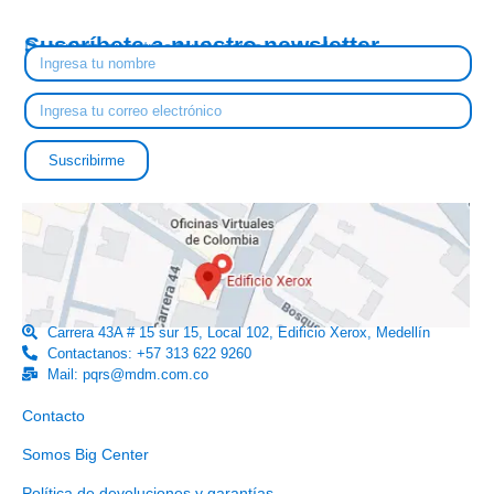
Suscríbete a nuestro newsletter
Descubre nuestras tendencias y novedades
Suscribirme
Carrera 43A # 15 sur 15, Local 102, Edificio Xerox, Medellín
Contactanos: +57 313 622 9260
Mail: pqrs@mdm.com.co
Enlaces útiles
Contacto
Somos Big Center
Política de devoluciones y garantías