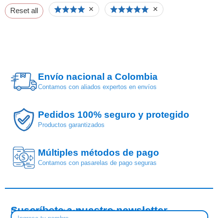
×
×
Reset all
Envío nacional a Colombia
Contamos con aliados expertos en envíos
Pedidos 100% seguro y protegido
Productos garantizados
Múltiples métodos de pago
$
Contamos con pasarelas de pago seguras
Suscríbete a nuestro newsletter
Descubre nuestras tendencias y novedades