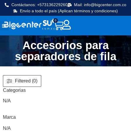
Contáctanos: +573136229260
Mail: info@bigcenter.com.co
Envío a todo el país (Aplican términos y condiciones)
0
Seguridad y vigilancia
Línea Cafetera
Máquinas de frio
Equipos de cocina
Accesorios para
separadores de fila
Filtered (0)
Categorias
N/A
Marca
N/A