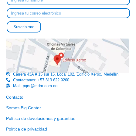
Suscribirme
Carrera 43A # 15 sur 15, Local 102, Edificio Xerox, Medellín
Contactanos: +57 313 622 9260
Mail: pqrs@mdm.com.co
Enlaces útiles
Contacto
Somos Big Center
Política de devoluciones y garantías
Política de privacidad