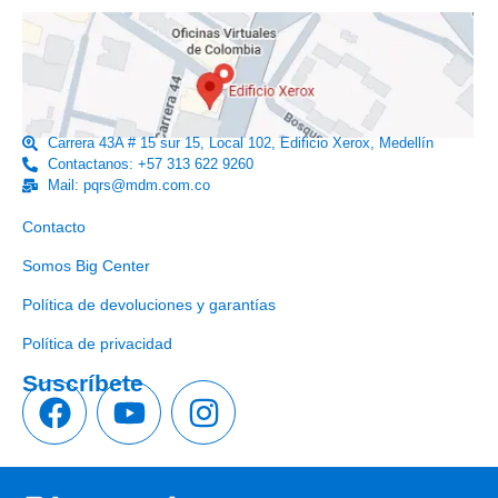
Carrera 43A # 15 sur 15, Local 102, Edificio Xerox, Medellín
Contactanos: +57 313 622 9260
Mail: pqrs@mdm.com.co
Enlaces útiles
Contacto
Somos Big Center
Política de devoluciones y garantías
Política de privacidad
Suscríbete