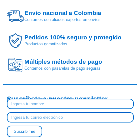
Envío nacional a Colombia
Contamos con aliados expertos en envíos
Pedidos 100% seguro y protegido
Productos garantizados
Múltiples métodos de pago
$
Contamos con pasarelas de pago seguras
Suscríbete a nuestro newsletter
Descubre nuestras tendencias y novedades
Suscribirme