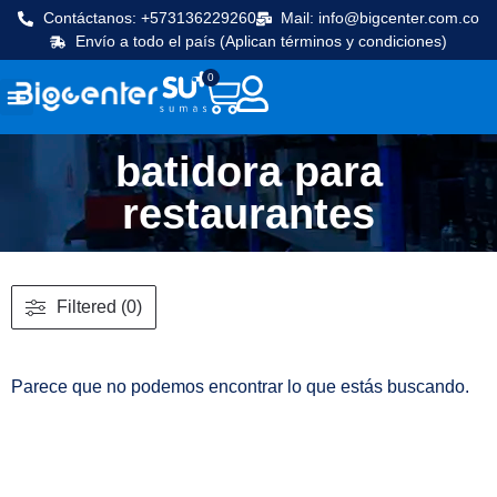
Contáctanos: +573136229260
Mail: info@bigcenter.com.co
Envío a todo el país (Aplican términos y condiciones)
0
Seguridad y vigilancia
Línea Cafetera
Máquinas de frio
Equipos de cocina
batidora para
restaurantes
Filtered (0)
Parece que no podemos encontrar lo que estás buscando.