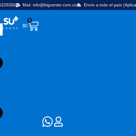
36229260
Mail: info@bigcenter.com.co
Envío a todo el país (Aplic
0
$
0