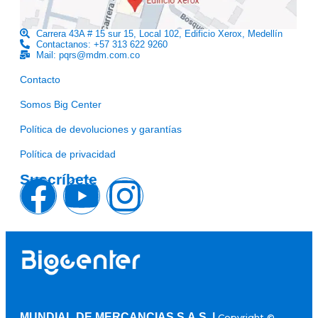
Carrera 43A # 15 sur 15, Local 102, Edificio Xerox, Medellín
Contactanos: +57 313 622 9260
Mail: pqrs@mdm.com.co
Enlaces útiles
Contacto
Somos Big Center
Política de devoluciones y garantías
Política de privacidad
Suscríbete
MUNDIAL DE MERCANCIAS S.A.S |
Copyright ©