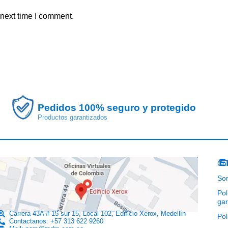
 next time I comment.
Pedidos 100% seguro y protegido
Productos garantizados
E
Co
So
Pol
gar
Carrera 43A # 15 sur 15, Local 102, Edificio Xerox, Medellín
Pol
Contactanos: +57 313 622 9260