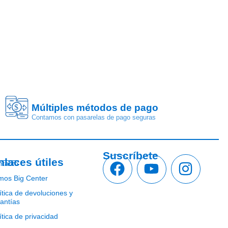
Múltiples métodos de pago
$
Contamos con pasarelas de pago seguras
Suscríbete
nlaces útiles
ntacto
mos Big Center
ítica de devoluciones y
antías
ítica de privacidad