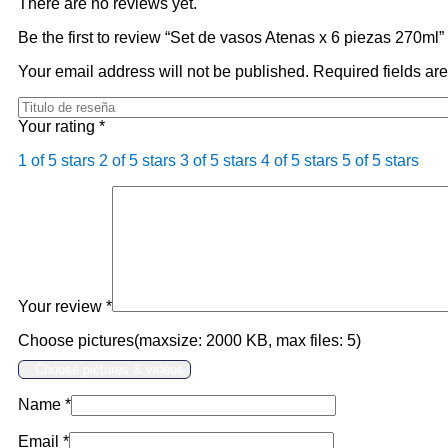
There are no reviews yet.
Be the first to review “Set de vasos Atenas x 6 piezas 270ml”
Your email address will not be published.
Required fields a
Your rating
*
1 of 5 stars
2 of 5 stars
3 of 5 stars
4 of 5 stars
5 of 5 stars
Your review
*
Choose pictures(maxsize: 2000 KB, max files: 5)
Choose pictures & videos
Name
*
Email
*