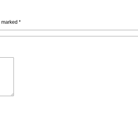
re marked
*