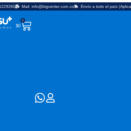
36229260
Mail: info@bigcenter.com.co
Envío a todo el país (Aplic
0
$
0