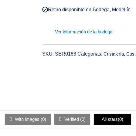
Retiro disponible en Bodega, Medellín
Ver información de la bodega
SKU:
SER0183
Categorias:
Cristalería
,
Cusi
With images (
0
)
Verified (
0
)
All stars(
0
)