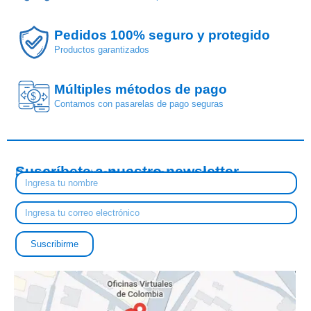
Pedidos 100% seguro y protegido
Productos garantizados
Múltiples métodos de pago
$
Contamos con pasarelas de pago seguras
Suscríbete a nuestro newsletter
Descubre nuestras tendencias y novedades
Suscribirme