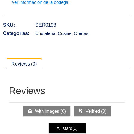
Ver información de la bodega
SKU:
SER0198
Categorias:
Cristalería
,
Cusiné
,
Ofertas
Reviews (0)
Reviews
With images (
0
)
Verified (
0
)
All stars(
0
)