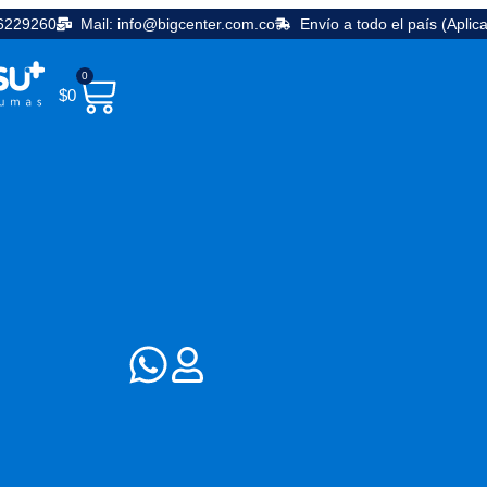
36229260
Mail: info@bigcenter.com.co
Envío a todo el país (Aplic
0
$
0