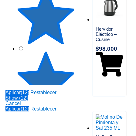
Hervidor
Eléctrico –
Cusiné
$
98.000
Aplicar
(12)
Restablecer
Show
(
12
)
Cancel
Aplicar
(12)
Restablecer