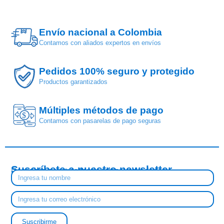
Envío nacional a Colombia
Contamos con aliados expertos en envíos
Pedidos 100% seguro y protegido
Productos garantizados
Múltiples métodos de pago
$
Contamos con pasarelas de pago seguras
Suscríbete a nuestro newsletter
Descubre nuestras tendencias y novedades
Suscribirme