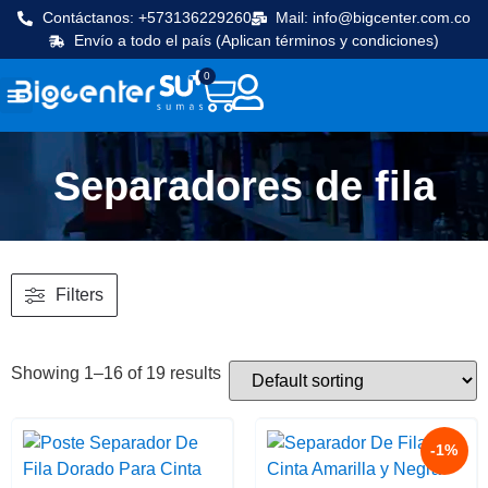
Contáctanos: +573136229260
Mail: info@bigcenter.com.co
Envío a todo el país (Aplican términos y condiciones)
0
Seguridad y vigilancia
Línea Cafetera
Máquinas de frio
Equipos de cocina
Separadores de fila
Filters
Showing 1–16 of 19 results
-1%