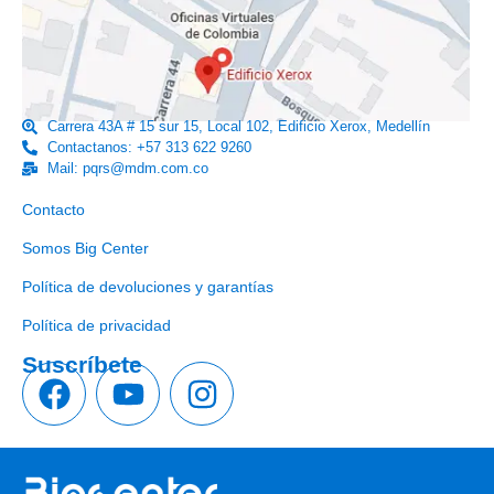
Carrera 43A # 15 sur 15, Local 102, Edificio Xerox, Medellín
Contactanos: +57 313 622 9260
Mail: pqrs@mdm.com.co
Enlaces útiles
Contacto
Somos Big Center
Política de devoluciones y garantías
Política de privacidad
Suscríbete