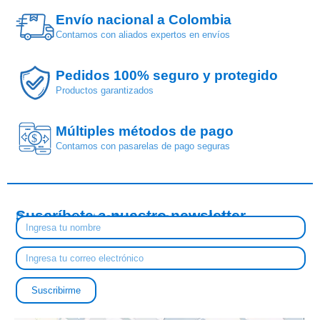
Envío nacional a Colombia
Contamos con aliados expertos en envíos
Pedidos 100% seguro y protegido
Productos garantizados
Múltiples métodos de pago
$
Contamos con pasarelas de pago seguras
Suscríbete a nuestro newsletter
Descubre nuestras tendencias y novedades
Suscribirme