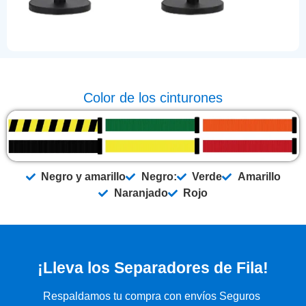
Color de los cinturones
Negro y amarillo
Negro:
Verde
Amarillo
Naranjado
Rojo
¡Lleva los Separadores de Fila!
Respaldamos tu compra con envíos Seguros