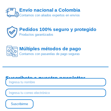
Envío nacional a Colombia
Contamos con aliados expertos en envíos
Pedidos 100% seguro y protegido
Productos garantizados
Múltiples métodos de pago
$
Contamos con pasarelas de pago seguras
Suscríbete a nuestro newsletter
Descubre nuestras tendencias y novedades
Suscribirme