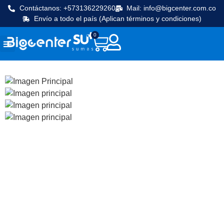
Contáctanos: +573136229260
Mail: info@bigcenter.com.co
Envío a todo el país (Aplican términos y condiciones)
0
Seguridad y vigilancia
Línea Cafetera
Máquinas de frio
Equipos de cocina