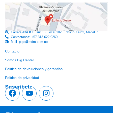
Carrera 43A # 15 sur 15, Local 102, Edificio Xerox, Medellín
Contactanos: +57 313 622 9260
Mail: pqrs@mdm.com.co
Enlaces útiles
Contacto
Somos Big Center
Política de devoluciones y garantías
Política de privacidad
Suscríbete