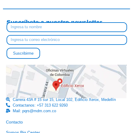
Suscríbete a nuestro newsletter
Descubre nuestras tendencias y novedades
Suscribirme
Carrera 43A # 15 sur 15, Local 102, Edificio Xerox, Medellín
Contactanos: +57 313 622 9260
Mail: pqrs@mdm.com.co
Enlaces útiles
Contacto
Somos Big Center