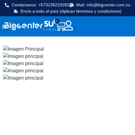
Contáctanos: +573136229260
Mail: info@bigcenter.com.co
Envío a todo el país (Aplican términos y condiciones)
0
Seguridad y vigilancia
Línea Cafetera
Máquinas de frio
Equipos de cocina