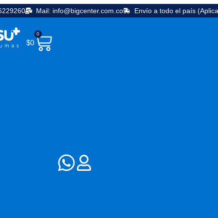
36229260
Mail: info@bigcenter.com.co
Envío a todo el país (Aplic
0
$
0