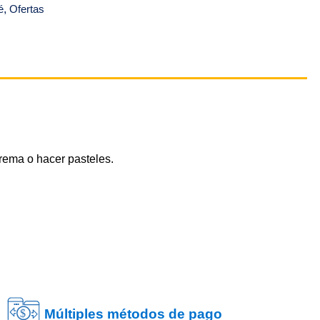
é
,
Ofertas
rema o hacer pasteles.
Múltiples métodos de pago
$