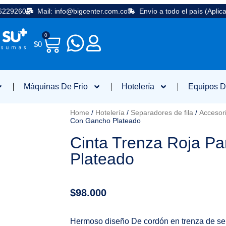
36229260
Mail: info@bigcenter.com.co
Envío a todo el país (Aplic
0
$
0
Máquinas De Frio
Hotelería
Equipos D
Home
/
Hotelería
/
Separadores de fila
/
Accesori
Con Gancho Plateado
Cinta Trenza Roja P
Plateado
$
98.000
Hermoso diseño De cordón en trenza de sep