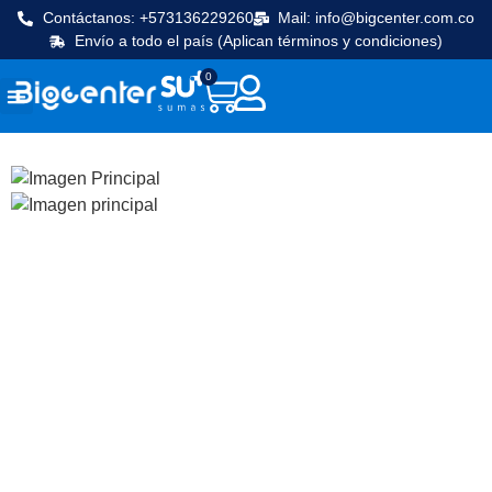
Contáctanos: +573136229260
Mail: info@bigcenter.com.co
Envío a todo el país (Aplican términos y condiciones)
0
Seguridad y vigilancia
Línea Cafetera
Máquinas de frio
Equipos de cocina