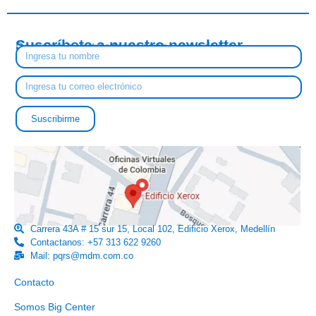
Suscríbete a nuestro newsletter
Descubre nuestras tendencias y novedades
Suscribirme
Carrera 43A # 15 sur 15, Local 102, Edificio Xerox, Medellín
Contactanos: +57 313 622 9260
Mail: pqrs@mdm.com.co
Enlaces útiles
Contacto
Somos Big Center