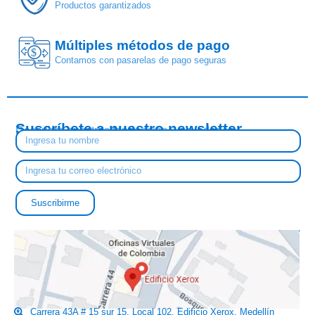
Productos garantizados
Múltiples métodos de pago
$
Contamos con pasarelas de pago seguras
Suscríbete a nuestro newsletter
Descubre nuestras tendencias y novedades
Suscribirme
Carrera 43A # 15 sur 15, Local 102, Edificio Xerox, Medellín