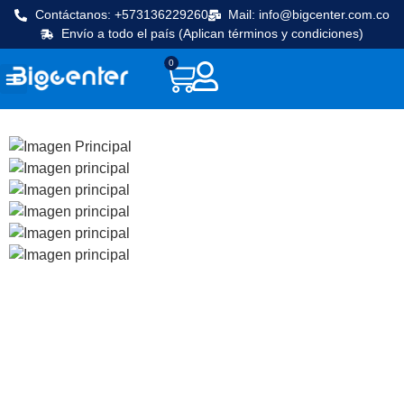
Contáctanos: +573136229260
Mail: info@bigcenter.com.co
Envío a todo el país (Aplican términos y condiciones)
0
Seguridad y vigilancia
Línea Cafetera
Máquinas de frio
Equipos de cocina