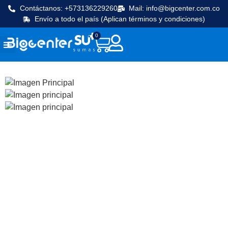
Contáctanos: +573136229260
Mail: info@bigcenter.com.co
Envío a todo el país (Aplican términos y condiciones)
0
Seguridad y vigilancia
Línea Cafetera
Máquinas de frio
Equipos de cocina