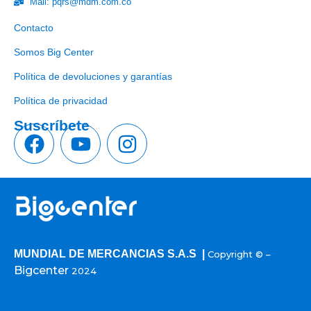
Mail: pqrs@mdm.com.co
Enlaces útiles
Contacto
Somos Big Center
Política de devoluciones y garantías
Política de privacidad
Suscríbete
MUNDIAL DE MERCANCIAS S.A.S |
Copyright © –
Bigcenter
2024